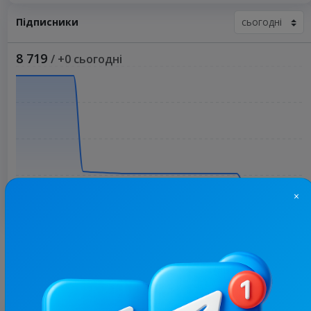
Підписники
8 719
/ +0 сьогодні
×
Більше статистики