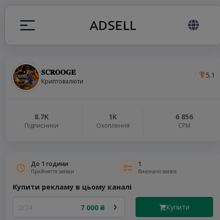
𝐒𝐂𝐑𝐎𝐎𝐆𝐄
5.1
я
Криптовалюти
налів
8.7K
1K
6 856
Підписники
Охоплення
СРМ
elegram ADS
До 1 години
1
Прийняття заявки
Виконано заявок
Купити рекламу в цьому каналі
Купити
2/24
7 000 ₴