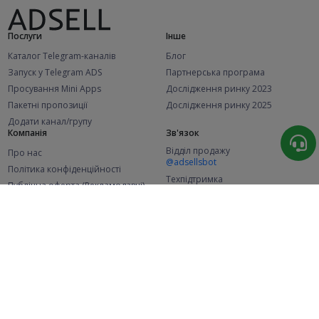
Послуги
Інше
Каталог Telegram-каналів
Блог
Запуск у Telegram ADS
Партнерська програма
Просування Mini Apps
Дослідження ринку 2023
Пакетні пропозиції
Дослідження ринку 2025
Додати канал/групу
Компанія
Зв'язок
Відділ продажу
Про нас
@adsellsbot
Політика конфіденційності
Техпідтримка
Публічна оферта (Рекламодавці)
@adsellme
Публічна оферта (Представники)
Статистика
Каналів у каталозі
Успішних замовлень
2.1K
107.5K
+42 за місяць
+1 994 за місяць
Нових користувачів
49K
+373 за місяць