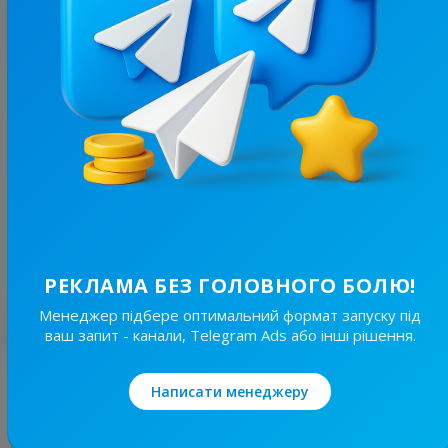
З цим каналом часто купують
16K
/
1.4K
Crypto Skuf | Новини
10.8
Новини/ЗМІ, Криптовалюти
Ціна реклами
1/24
1 410 ₴
РЕКЛАМА БЕЗ ГОЛОВНОГО БОЛЮ!
Менеджер підбере оптимальний формат запуску під
Найкращі за темою
ваш запит - канали, Telegram Ads або інші рішення.
6.1K
/
99
Написати менеджеру
HUMMER CRYPTO | NEWS
10.2
Криптовалюти